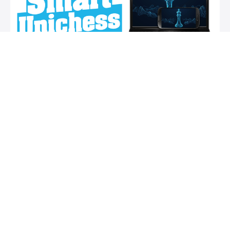
Smart UniChess 3.0 - lezioni 211-240
€20
GM Roberto Mogranzini