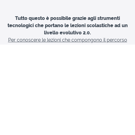
Tutto questo è possibile grazie agli strumenti
tecnologici che portano le lezioni scolastiche ad un
livello evolutivo 2.0.
Per conoscere le lezioni che compongono il percorso
educativo ed averne un'anteprima, clicca qui sotto nel
corso desiderato.
Scuole Medie - Corso Base